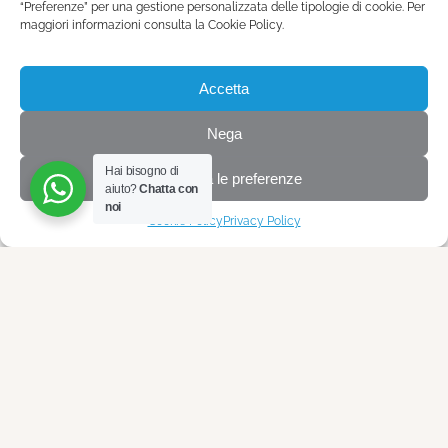
“Preferenze” per una gestione personalizzata delle tipologie di cookie. Per
2014/2023– Titolare presso lo Studio Ottobrelli di
maggiori informazioni consulta la Cookie Policy.
Cossato
Accetta
Nega
Hai bisogno di
Visualizza le preferenze
aiuto?
Chatta con
noi
Cookie Policy
Privacy Policy