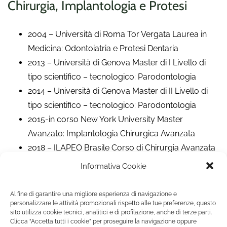
Chirurgia, Implantologia e Protesi
2004 – Università di Roma Tor Vergata Laurea in
Medicina: Odontoiatria e Protesi Dentaria
2013 – Università di Genova Master di I Livello di
tipo scientifico – tecnologico: Parodontologia
2014 – Università di Genova Master di II Livello di
tipo scientifico – tecnologico: Parodontologia
2015-in corso New York University Master
Avanzato: Implantologia Chirurgica Avanzata
2018 – ILAPEO Brasile Corso di Chirurgia Avanzata
su Paziente
Informativa Cookie
2019 – Dott. Grecchi Corso avanzato Impianti
Zigomatici
Al fine di garantire una migliore esperienza di navigazione e
2019 – Dott. Cardaropoli Corso monotematico
personalizzare le attività promozionali rispetto alle tue preferenze, questo
sito utilizza cookie tecnici, analitici e di profilazione, anche di terze parti.
Impianti Post-Estrattivi e Mantenimento del Sito
Clicca “Accetta tutti i cookie” per proseguire la navigazione oppure